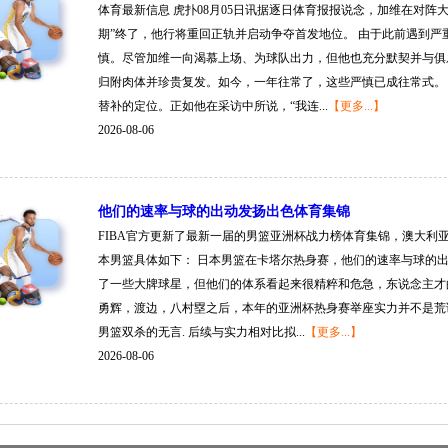
体育最新信息 虎扑08月05日讯据逐日体育报报说念，加维在对阵
期”终了，他行将重回正轨并启动争夺首发地位。 由于此前遇到
慎。尽管加维一向渴慕上场、为球队出力，但他也充分默契并与俱
归附肉体并珍贵复发。如今，一年往常了，这些严慎已成往常式。
替补的定位。正如他在采访中所说，“我连...
【更多...】
2026-08-06
他们的速率与球的出动发扬出色体育集锦
FIBA官方更新了最新一届的男篮亚洲杯战力榜体育集锦，澳大利亚
本男篮具体如下： 日本男篮在卡塔尔热身赛，他们的速率与球的
了一些大牌球星，但他们的体系看起来很精粹和危急，东说念主才
勇辉，渡边，八村塁之后，本年的亚洲杯热身赛举座实力并不是荒
男篮双杀的无言. 后续与实力相对比拟...
【更多...】
2026-08-06