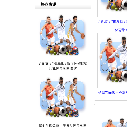
热点资讯
并配文：“揭幕战
体育录
并配文：“揭幕战：毁了阿谁授奖
典礼体育录像/图片
这是76东谈主今
他们可能会签下字母哥体育录像/