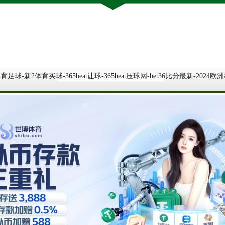
T体育足球-新2体育买球-365beat让球-365beat压球网-bet36比分最新-20
育赛事直播
体育集锦
体育录像/图片