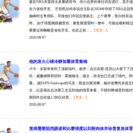
最近NBA并莫得太多重磅音书，但小边界的来往仍在进行，其中波
全力省俭开支。 尽管凯尔特东说念主队在2024年夺得了NBA总
巅峰时出售球队，导致他们夺冠后便易主。上个赛季，凯尔特东说
阵。 由于塔图姆跟腱受伤，康复展望需时一整年，可能会顺利错
紧要运筹帷幄是省俭开支。在此之前，...
【更多...】
2026-08-07
他的发火心绪冷静加重体育集锦
卢卡・东契奇拿到了顶薪续约，谢伊・吉尔吉斯-亚历山大签下了
伦・威廉姆斯和切特・霍姆格伦，德文・布克也已完成了续约。而
重。 据ESPN/Andscape的马克・斯皮尔斯清爽，杨对老鹰尚
文，以及我在总决赛工夫见到他的情景来看，不错剖释感受到他对
期四年总价值2.286亿好意...
【更多...】
2026-08-07
觉得需要阻挡践诺和比赛强度以归附肉体并珍贵复发体育