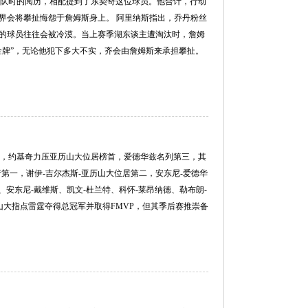
同队时的阅历，相配提到了东契奇这位球员。他合计，行动
界会将攀扯悔怨于詹姆斯身上。 阿里纳斯指出，乔丹粉丝
的球员往往会被冷漠。当上赛季湖东谈主遭淘汰时，詹姆
金牌”，无论他犯下多大不实，齐会由詹姆斯来承担攀扯。
单，约基奇力压亚历山大位居榜首，爱德华兹名列第三，其
第一，谢伊-吉尔杰斯-亚历山大位居第二，安东尼-爱德华
、安东尼-戴维斯、凯文-杜兰特、科怀-莱昂纳德、勒布朗-
山大指点雷霆夺得总冠军并取得FMVP，但其季后赛推崇备