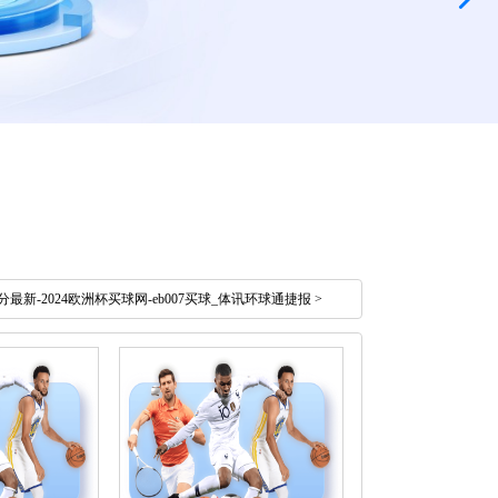
et36比分最新-2024欧洲杯买球网-eb007买球_体讯环球通捷报
>